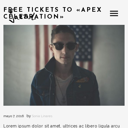
FREE TICKETS TO «APEX
CELEBRATION»
by
mayo 7, 2016
Sonia Linares
Lorem ipsum dolor sit amet, ultrices ac libero ligula arcu